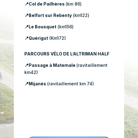
📍
Col de Pailhères
(km 86)
📍
Belfort sur Rebenty
(km122)
📍
Le Bousquet
(km156)
📍
Quérigut
(Km172)
PARCOURS VÉLO DE L’ALTRIMAN HALF
📍
Passage à Matemale
(ravitaillement
km42)
📍
Mijanès
(ravitaillement km 74)