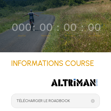
000
:
00
:
00
:
00
Jour(s)
Heure(s)
Minute(s)
Seconde(s)
INFORMATIONS COURSE
TÉLÉCHARGER LE ROADBOOK